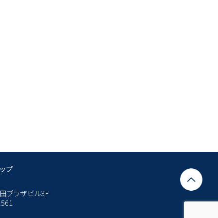
ップ
田プラザビル3F
2561