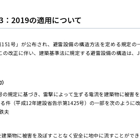
0-3：2019の適用について
示 第151号」が公布され、避雷設備の構造方法を定める規定
の改正に伴い、建築基準法に規定する避雷設備の構造は、JIS A4201
約）
第1号の規定に基づき、雷撃によって生ずる電流を建築物に被害
る件（平成12年建設省告示第1425号）の一部を次のように
鉄夫
を建築物に被害を及ぼすことなく安全に地中に流すことができ