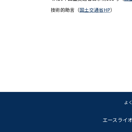
技術的助言（
国土交通省HP
）
よ
エースライ