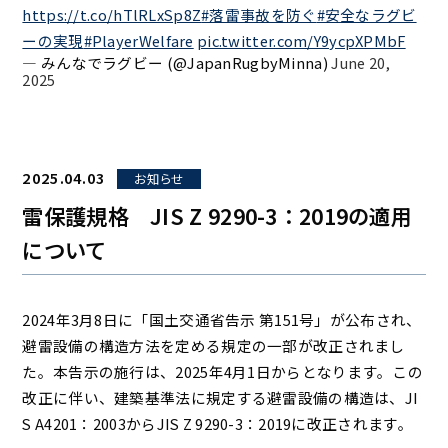
https://t.co/hTlRLxSp8Z
#落雷事故を防ぐ
#安全なラグビ
ーの実現
#PlayerWelfare
pic.twitter.com/Y9ycpXPMbF
— みんなでラグビー (@JapanRugbyMinna)
June 20,
2025
2025.04.03
お知らせ
雷保護規格 JIS Z 9290-3：2019の適用
について
2024年3月8日に「国土交通省告示 第151号」が公布され、
避雷設備の構造方法を定める規定の一部が改正されまし
た。本告示の施行は、2025年4月1日からとなります。この
改正に伴い、建築基準法に規定する避雷設備の構造は、JI
S A4201：2003からJIS Z 9290-3：2019に改正されます。