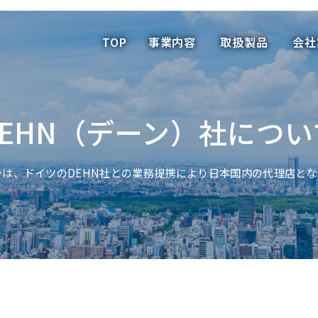
TOP
事業内容
取扱製品
会
TOP
事業内容
取扱製品
会社
DEHN（デーン）社につい
ンは、ドイツのDEHN社との業務提携により日本国内の代理店とな