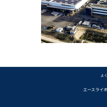
よ
エースライ