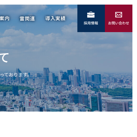
社案内
導入実績
雷関連
案内
導入実績
雷関連
て
っております。